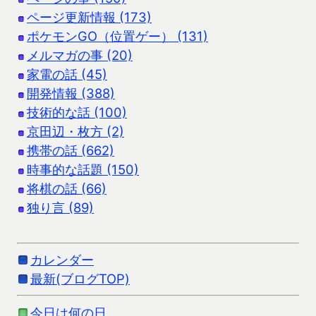
ページ更新情報 (173)
ポケモンGO（位置ゲー） (131)
メルマガの事 (20)
家電の話 (45)
開発情報 (388)
技術的な話 (100)
京田辺・枚方 (2)
携帯の話 (662)
時事的な話題 (150)
将棋の話 (66)
独り言 (89)
カレンダー
最新(ブログTOP)
今日は何の日