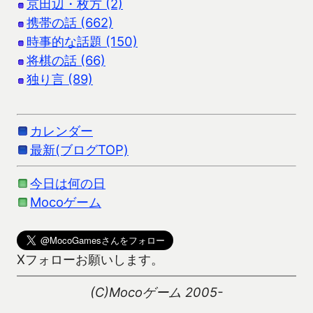
京田辺・枚方 (2)
携帯の話 (662)
時事的な話題 (150)
将棋の話 (66)
独り言 (89)
カレンダー
最新(ブログTOP)
今日は何の日
Mocoゲーム
Xフォローお願いします。
(C)Mocoゲーム 2005-