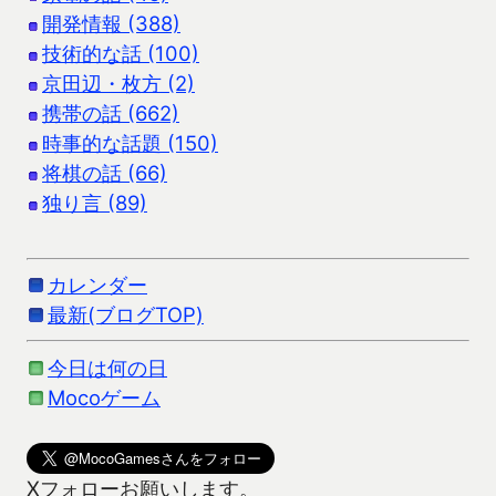
開発情報 (388)
技術的な話 (100)
京田辺・枚方 (2)
携帯の話 (662)
時事的な話題 (150)
将棋の話 (66)
独り言 (89)
カレンダー
最新(ブログTOP)
今日は何の日
Mocoゲーム
Xフォローお願いします。