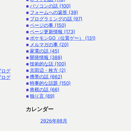
パソコンの話 (100)
フォームへの返答 (39)
プログラミングの話 (97)
ページの事 (150)
ページ更新情報 (173)
ポケモンGO（位置ゲー） (131)
メルマガの事 (20)
家電の話 (45)
開発情報 (388)
技術的な話 (100)
京田辺・枚方 (2)
ブログ
携帯の話 (662)
ブログ
時事的な話題 (150)
将棋の話 (66)
独り言 (89)
カレンダー
2026年08月