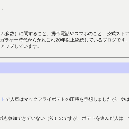
・
数）に関すること、携帯電話やスマホのこと、公式ストア（Google
からかれこれ20年以上継続しているブログです。Android（java
々アップしています。
ット
で人気はマックフライポテトの圧勝を予想しましたが、や
一戦も参加できていない（泣）のですが、ポテトを選んだ人は、