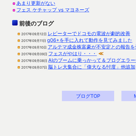
あまり更新がない
フェス ケチャップ vs マヨネーズ
前後のブログ
レピーターでドコモの電波が劇的改善
2017年09月12日
g06+を手に入れて動作を見てみました
2017年09月11日
アルテマ成金株富豪が不安定との報告を
2017年09月10日
フェスがやはり・・・
≪
2017年09月09日
AIのブームに乗っかって＆ブログエラー
2017年09月08日
脳トレ大集合に「偉大なる忖度」他追加
2017年09月07日
ブログTOP