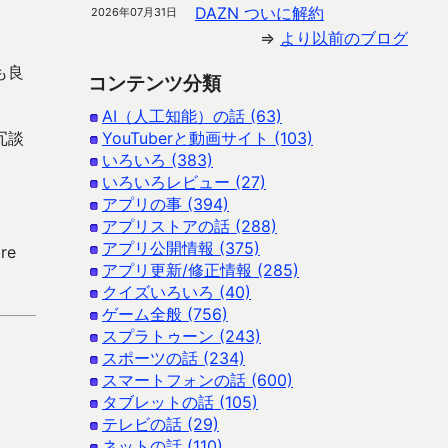
DAZN ついに解約
2026年07月31日
⇒
より以前のブログ
も良
コンテンツ分類
AI（人工知能）の話 (63)
冗談
YouTuberと動画サイト (103)
いろいろ (383)
いろいろレビュー (27)
アプリの事 (394)
アプリストアの話 (288)
アプリ公開情報 (375)
re
アプリ更新/修正情報 (285)
クイズいろいろ (40)
ゲーム全般 (756)
スプラトゥーン (243)
スポーツの話 (234)
スマートフォンの話 (600)
タブレットの話 (105)
テレビの話 (29)
ネットの話 (110)