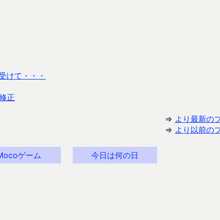
受けて・・・
修正
⇒
より最新の
⇒
より以前の
Mocoゲーム
今日は何の日