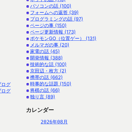
パソコンの話 (100)
フォームへの返答 (39)
プログラミングの話 (97)
ページの事 (150)
ページ更新情報 (173)
ポケモンGO（位置ゲー） (131)
メルマガの事 (20)
家電の話 (45)
開発情報 (388)
技術的な話 (100)
京田辺・枚方 (2)
携帯の話 (662)
時事的な話題 (150)
ブログ
将棋の話 (66)
ブログ
独り言 (89)
カレンダー
2026年08月