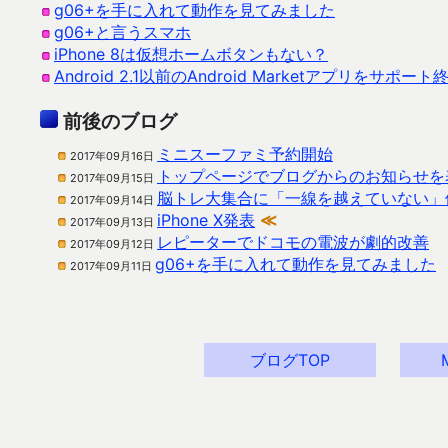
g06+を手に入れて動作を見てみました
g06+と言うスマホ
iPhone 8は仮想ホームボタンもない？
Android 2.1以前のAndroid Marketアプリをサポー
前後のブログ
ミニスーファミ予約開始
2017年09月16日
トップページでブログからのお知らせを
2017年09月15日
脳トレ大集合に「一線を越えていない」
2017年09月14日
iPhone X発表
≪
2017年09月13日
レピーターでドコモの電波が劇的改善
2017年09月12日
g06+を手に入れて動作を見てみました
2017年09月11日
ブログTOP