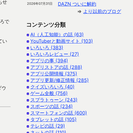
もせ
DAZN ついに解約
2026年07月31日
⇒
より以前のブログ
ころで
コンテンツ分類
AI（人工知能）の話 (63)
てい
YouTuberと動画サイト (103)
いろいろ (383)
いろいろレビュー (27)
アプリの事 (394)
アプリストアの話 (288)
アプリ公開情報 (375)
アプリ更新/修正情報 (285)
クイズいろいろ (40)
ダウ
ゲーム全般 (756)
スプラトゥーン (243)
スポーツの話 (234)
スマートフォンの話 (600)
タブレットの話 (105)
テレビの話 (29)
ネットの話 (110)