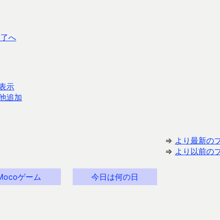
ト終了へ
表示
他追加
⇒
より最新の
⇒
より以前の
Mocoゲーム
今日は何の日