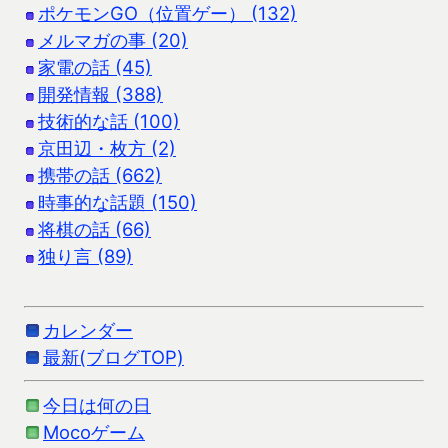
ポケモンGO（位置ゲー） (132)
メルマガの事 (20)
家電の話 (45)
開発情報 (388)
技術的な話 (100)
京田辺・枚方 (2)
携帯の話 (662)
時事的な話題 (150)
将棋の話 (66)
独り言 (89)
カレンダー
最新(ブログTOP)
今日は何の日
Mocoゲーム