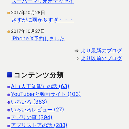
スーパーマリオオデッセイ
2017年10月28日
さすがに雨が多すぎ・・・
2017年10月27日
iPhone X予約しました
⇒
より最新のブログ
⇒
より以前のブログ
コンテンツ分類
AI（人工知能）の話 (63)
YouTuberと動画サイト (103)
いろいろ (383)
いろいろレビュー (27)
アプリの事 (394)
アプリストアの話 (288)