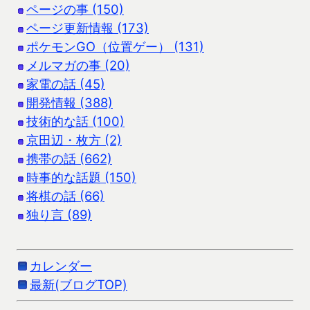
ページの事 (150)
ページ更新情報 (173)
ポケモンGO（位置ゲー） (131)
メルマガの事 (20)
家電の話 (45)
開発情報 (388)
技術的な話 (100)
京田辺・枚方 (2)
携帯の話 (662)
時事的な話題 (150)
将棋の話 (66)
独り言 (89)
カレンダー
最新(ブログTOP)