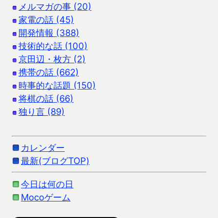
メルマガの事 (20)
家電の話 (45)
開発情報 (388)
技術的な話 (100)
京田辺・枚方 (2)
携帯の話 (662)
時事的な話題 (150)
将棋の話 (66)
独り言 (89)
カレンダー
最新(ブログTOP)
今日は何の日
Mocoゲーム