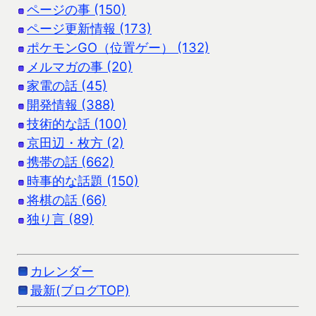
ページの事 (150)
ページ更新情報 (173)
ポケモンGO（位置ゲー） (132)
メルマガの事 (20)
家電の話 (45)
開発情報 (388)
技術的な話 (100)
京田辺・枚方 (2)
携帯の話 (662)
時事的な話題 (150)
将棋の話 (66)
独り言 (89)
カレンダー
最新(ブログTOP)