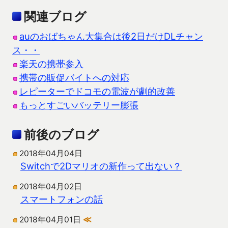
関連ブログ
auのおばちゃん大集合は後2日だけDLチャン
ス・・
楽天の携帯参入
携帯の販促バイトへの対応
レピーターでドコモの電波が劇的改善
もっとすごいバッテリー膨張
前後のブログ
2018年04月04日
Switchで2Dマリオの新作って出ない？
2018年04月02日
スマートフォンの話
2018年04月01日
≪