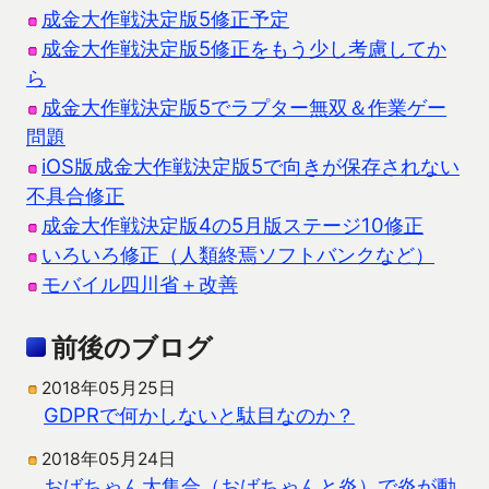
成金大作戦決定版5修正予定
成金大作戦決定版5修正をもう少し考慮してか
ら
成金大作戦決定版5でラプター無双＆作業ゲー
問題
iOS版成金大作戦決定版5で向きが保存されない
不具合修正
成金大作戦決定版4の5月版ステージ10修正
いろいろ修正（人類終焉ソフトバンクなど）
モバイル四川省＋改善
前後のブログ
2018年05月25日
GDPRで何かしないと駄目なのか？
2018年05月24日
おばちゃん大集合（おばちゃんと炎）で炎が動