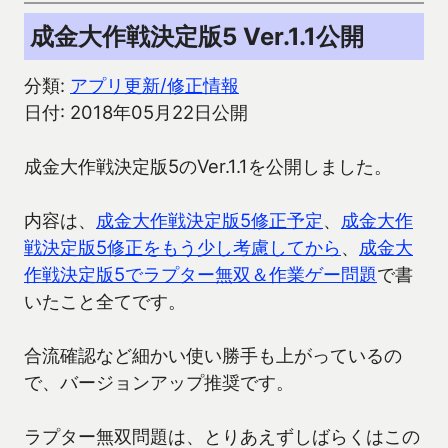
成金大作戦決定版5 Ver.1.1公開
分類:
アプリ更新/修正情報
日付: 2018年05月22日公開
成金大作戦決定版5のVer.1.1を公開しました。
内容は、
成金大作戦決定版5修正予定
、
成金大作
戦決定版5修正をもう少し考慮してから
、
成金大
作戦決定版5でラプター無双＆作業ゲー問題
で書
いたこと全てです。
合流確認など細かい使い勝手も上がっているの
で、バージョンアップ推奨です。
ラプター無双問題は、とりあえずしばらくはこの