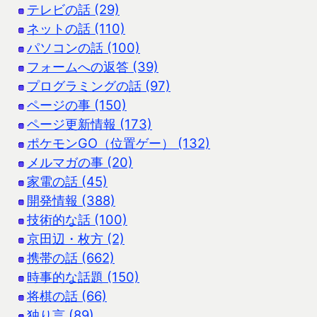
テレビの話 (29)
ネットの話 (110)
パソコンの話 (100)
フォームへの返答 (39)
プログラミングの話 (97)
ページの事 (150)
ページ更新情報 (173)
ポケモンGO（位置ゲー） (132)
メルマガの事 (20)
家電の話 (45)
開発情報 (388)
技術的な話 (100)
京田辺・枚方 (2)
携帯の話 (662)
時事的な話題 (150)
将棋の話 (66)
独り言 (89)