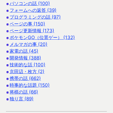
パソコンの話 (100)
フォームへの返答 (39)
プログラミングの話 (97)
ページの事 (150)
ページ更新情報 (173)
ポケモンGO（位置ゲー） (132)
メルマガの事 (20)
家電の話 (45)
開発情報 (388)
技術的な話 (100)
京田辺・枚方 (2)
携帯の話 (662)
時事的な話題 (150)
将棋の話 (66)
独り言 (89)