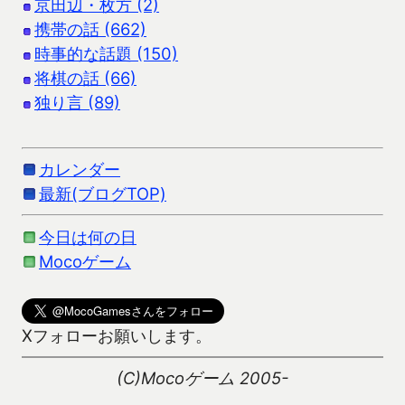
京田辺・枚方 (2)
携帯の話 (662)
時事的な話題 (150)
将棋の話 (66)
独り言 (89)
カレンダー
最新(ブログTOP)
今日は何の日
Mocoゲーム
Xフォローお願いします。
(C)Mocoゲーム 2005-