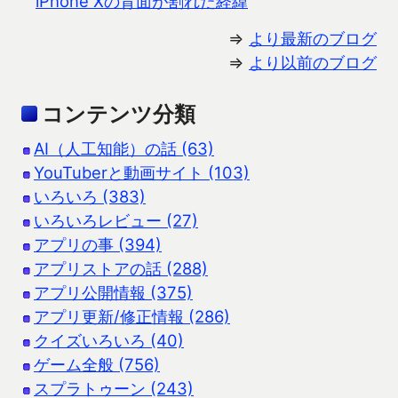
iPhone Xの背面が割れた経緯
⇒
より最新のブログ
⇒
より以前のブログ
コンテンツ分類
AI（人工知能）の話 (63)
YouTuberと動画サイト (103)
いろいろ (383)
いろいろレビュー (27)
アプリの事 (394)
アプリストアの話 (288)
アプリ公開情報 (375)
アプリ更新/修正情報 (286)
クイズいろいろ (40)
ゲーム全般 (756)
スプラトゥーン (243)