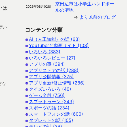
京田辺市は小学生ハンドボー
2026年08月02日
いは
ルの聖地
⇒
より以前のブログ
行い
コンテンツ分類
AI（人工知能）の話 (63)
YouTuberと動画サイト (103)
いろいろ (383)
いろいろレビュー (27)
アプリの事 (394)
アプリストアの話 (288)
アプリ公開情報 (375)
アプリ更新/修正情報 (286)
ダウ
クイズいろいろ (40)
ゲーム全般 (756)
スプラトゥーン (243)
スポーツの話 (234)
スマートフォンの話 (600)
タブレットの話 (105)
テレビの話 (29)