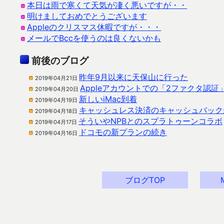
本日は雨で寒くて天気が凄く悪いですが・・
明けましておめでとうございます
Appleのクリスマス休暇ですが・・・
メールでBccを使うのは良くないかも
前後のブログ
昨年9月以来に天保山に行った
2019年04月21日
Appleアカウントでの「2ファクタ認
2019年04月20日
新しいiMac到着
2019年04月19日
キャッシュレス決済のキャッシュバック
2019年04月18日
そういやNPBとのスプラトゥーンコラボ
2019年04月17日
ドコモの新プランの続き
2019年04月16日
ブログTOP