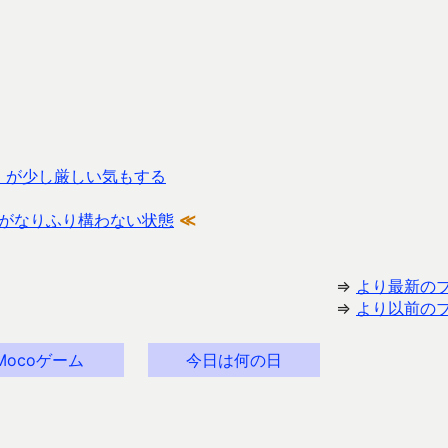
証」が少し厳しい気もする
がなりふり構わない状態
≪
⇒
より最新の
⇒
より以前の
Mocoゲーム
今日は何の日