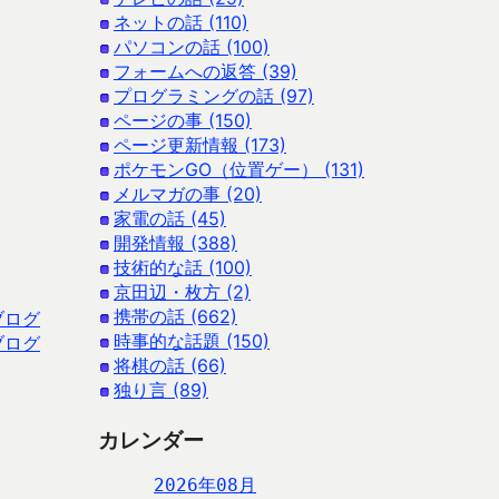
ネットの話 (110)
パソコンの話 (100)
フォームへの返答 (39)
プログラミングの話 (97)
ページの事 (150)
ページ更新情報 (173)
ポケモンGO（位置ゲー） (131)
メルマガの事 (20)
家電の話 (45)
開発情報 (388)
技術的な話 (100)
京田辺・枚方 (2)
携帯の話 (662)
ブログ
時事的な話題 (150)
ブログ
将棋の話 (66)
独り言 (89)
カレンダー
2026年08月