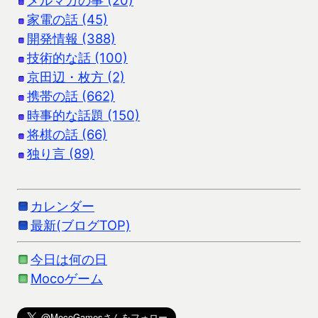
家電の話 (45)
開発情報 (388)
技術的な話 (100)
京田辺・枚方 (2)
携帯の話 (662)
時事的な話題 (150)
将棋の話 (66)
独り言 (89)
カレンダー
最新(ブログTOP)
今日は何の日
Mocoゲーム