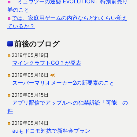
「ミュウツーの逆襲 EVOLUTION」特別前売り
券のこと
では、家庭用ゲームの内容ならどれくらい覚え
ているか？
前後のブログ
2019年05月19日
マインクラフトGO？が発表
2019年05月16日
≪
スーパーマリオメーカー2の新要素のこと
2019年05月15日
アプリ配信でアップルへの独禁訴訟「可能」の
件
2019年05月14日
auもドコモ対抗で新料金プラン