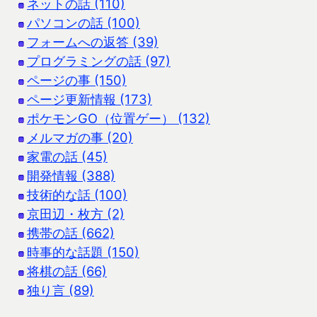
ネットの話 (110)
パソコンの話 (100)
フォームへの返答 (39)
プログラミングの話 (97)
ページの事 (150)
ページ更新情報 (173)
ポケモンGO（位置ゲー） (132)
メルマガの事 (20)
家電の話 (45)
開発情報 (388)
技術的な話 (100)
京田辺・枚方 (2)
携帯の話 (662)
時事的な話題 (150)
将棋の話 (66)
独り言 (89)