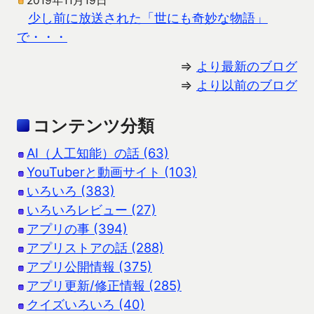
2019年11月19日
少し前に放送された「世にも奇妙な物語」
で・・・
⇒
より最新のブログ
⇒
より以前のブログ
コンテンツ分類
AI（人工知能）の話 (63)
YouTuberと動画サイト (103)
いろいろ (383)
いろいろレビュー (27)
アプリの事 (394)
アプリストアの話 (288)
アプリ公開情報 (375)
アプリ更新/修正情報 (285)
クイズいろいろ (40)