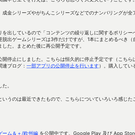
、成金シリーズやがちんこシリーズなどでのナンバリングが全
。
リを出しているので「コンテンツの繰り返しに関するポリシー
逆脱出ゲームシリーズは3作だけですが、1本にまとめるべき（
ました。まとめた後に再公開予定です。
公開停止にしました。こちらは恒久的に停止予定です（こちら
関連ブログ：
一部アプリの公開停止を行います
）。購入してい
した。
というのは最近できたもので、こちらについていろいろ感じた
ゲーム＆＋/欧州編
を公開中です。Google Play 及び App Stor