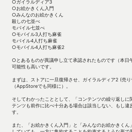
○ガイラルディア3
○お絵かきくん入門
○みんなのお絵かきくん
殺しの七並べ
モバイル七並べ
○モバイル3人打ち麻雀
モバイル4人打ち麻雀
○モバイル4人打ち麻雀2
○とあるものが異議申し立て承認されたものです（本日
可能性も高いです。
まずは、ストアに一旦復帰させ、ガイラルディア2 (売
（AppStoreでも同様に）。
そしてわかったこととして、「コンテンツの繰り返しに
テンツも前作に比べ十分ある場合は該当しない、もし違
す。
また、「お絵かきくん入門」と「みんなのお絵かきくん
していても、一方に集約することを約束するような形で