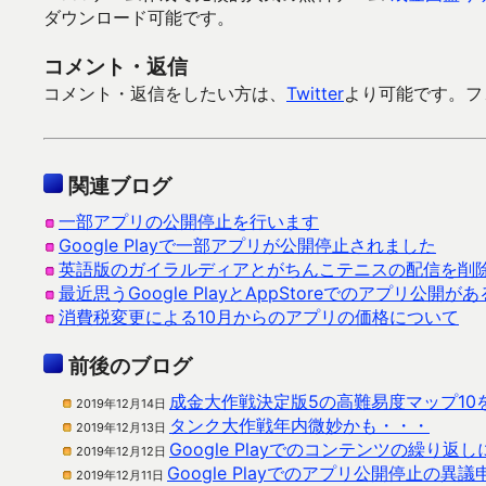
ダウンロード可能です。
コメント・返信
コメント・返信をしたい方は、
Twitter
より可能です。フ
関連ブログ
一部アプリの公開停止を行います
Google Playで一部アプリが公開停止されました
英語版のガイラルディアとがちんこテニスの配信を削
最近思うGoogle PlayとAppStoreでのアプリ公開
消費税変更による10月からのアプリの価格について
前後のブログ
成金大作戦決定版5の高難易度マップ10
2019年12月14日
タンク大作戦年内微妙かも・・・
2019年12月13日
Google Playでのコンテンツの繰り
2019年12月12日
Google Playでのアプリ公開停止の異
2019年12月11日