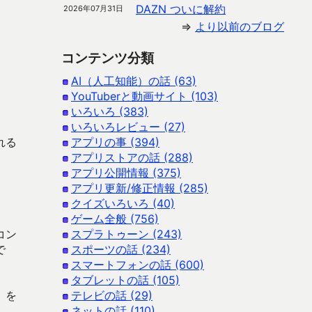
DAZN ついに解約
2026年07月31日
⇒
より以前のブログ
コンテンツ分類
AI（人工知能）の話 (63)
YouTuberと動画サイト (103)
いろいろ (383)
いろいろレビュー (27)
れる
アプリの事 (394)
アプリストアの話 (288)
アプリ公開情報 (375)
アプリ更新/修正情報 (285)
クイズいろいろ (40)
ゲーム全般 (756)
コン
スプラトゥーン (243)
で
スポーツの話 (234)
スマートフォンの話 (600)
タブレットの話 (105)
」を
テレビの話 (29)
。
ネットの話 (110)