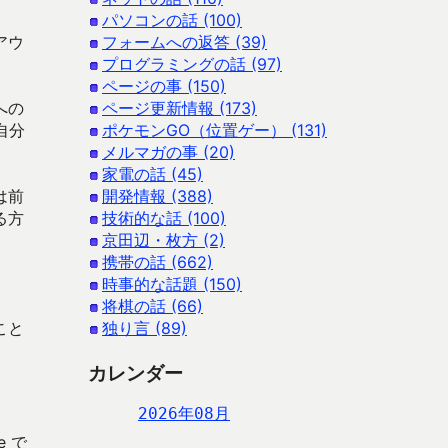
パソコンの話 (100)
アウ
フォームへの返答 (39)
プログラミングの話 (97)
ページの事 (150)
への
ページ更新情報 (173)
自分
ポケモンGO（位置ゲー） (131)
メルマガの事 (20)
家電の話 (45)
は前
開発情報 (388)
る方
技術的な話 (100)
京田辺・枚方 (2)
携帯の話 (662)
時事的な話題 (150)
将棋の話 (66)
こと
独り言 (89)
カレンダー
2026年08月
e で