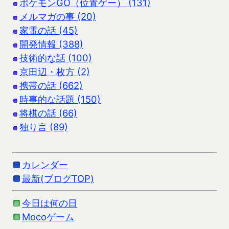
ポケモンGO（位置ゲー） (131)
メルマガの事 (20)
家電の話 (45)
開発情報 (388)
技術的な話 (100)
京田辺・枚方 (2)
携帯の話 (662)
時事的な話題 (150)
将棋の話 (66)
独り言 (89)
カレンダー
最新(ブログTOP)
今日は何の日
Mocoゲーム