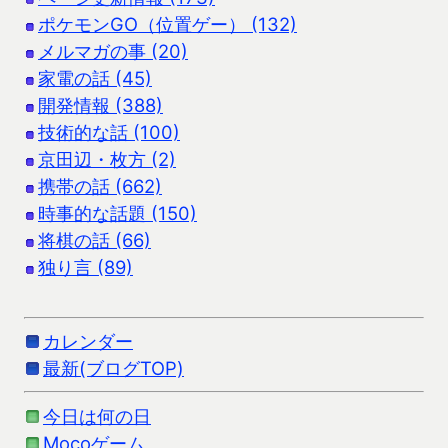
ポケモンGO（位置ゲー） (132)
メルマガの事 (20)
家電の話 (45)
開発情報 (388)
技術的な話 (100)
京田辺・枚方 (2)
携帯の話 (662)
時事的な話題 (150)
将棋の話 (66)
独り言 (89)
カレンダー
最新(ブログTOP)
今日は何の日
Mocoゲーム