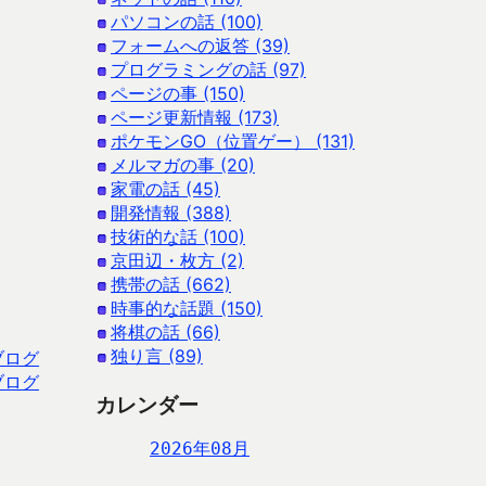
パソコンの話 (100)
フォームへの返答 (39)
プログラミングの話 (97)
ページの事 (150)
ページ更新情報 (173)
ポケモンGO（位置ゲー） (131)
メルマガの事 (20)
家電の話 (45)
開発情報 (388)
技術的な話 (100)
京田辺・枚方 (2)
携帯の話 (662)
時事的な話題 (150)
将棋の話 (66)
独り言 (89)
ブログ
ブログ
カレンダー
2026年08月