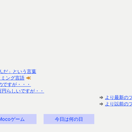
詰んだ」という言葉
ラミング言語
≪
たのですが・・・
万円らしいですが・・
⇒
より最新の
⇒
より以前の
Mocoゲーム
今日は何の日