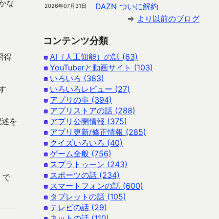
かな
DAZN ついに解約
2026年07月31日
⇒
より以前のブログ
コンテンツ分類
習得
AI（人工知能）の話 (63)
YouTuberと動画サイト (103)
いろいろ (383)
す
いろいろレビュー (27)
アプリの事 (394)
アプリストアの話 (288)
記述を
アプリ公開情報 (375)
アプリ更新/修正情報 (285)
クイズいろいろ (40)
ゲーム全般 (756)
スプラトゥーン (243)
スポーツの話 (234)
 で
スマートフォンの話 (600)
タブレットの話 (105)
テレビの話 (29)
ネットの話 (110)