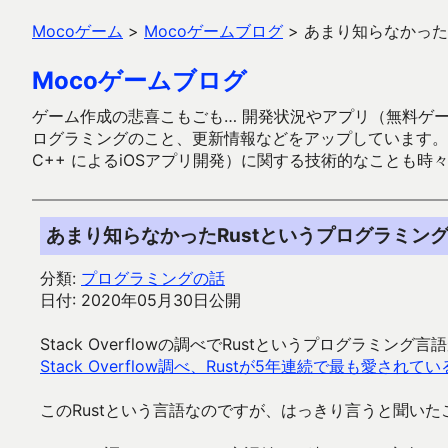
Mocoゲーム
>
Mocoゲームブログ
>
あまり知らなかった
Mocoゲームブログ
ゲーム作成の悲喜こもごも… 開発状況やアプリ（無料ゲーム多
ログラミングのこと、更新情報などをアップしています。ガラケー時代
C++ によるiOSアプリ開発）に関する技術的なことも時
あまり知らなかったRustというプログラミン
分類:
プログラミングの話
日付: 2020年05月30日公開
Stack Overflowの調べでRustというプログラ
Stack Overflow調べ、Rustが5年連続で最も愛さ
このRustという言語なのですが、はっきり言うと聞い