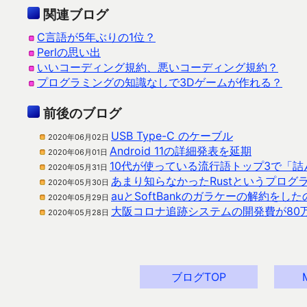
関連ブログ
C言語が5年ぶりの1位？
Perlの思い出
いいコーディング規約、悪いコーディング規約？
プログラミングの知識なしで3Dゲームが作れる？
前後のブログ
USB Type-C のケーブル
2020年06月02日
Android 11の詳細発表を延期
2020年06月01日
10代が使っている流行語トップ3で「
2020年05月31日
あまり知らなかったRustというプログ
2020年05月30日
auとSoftBankのガラケーの解約をし
2020年05月29日
大阪コロナ追跡システムの開発費が80
2020年05月28日
ブログTOP