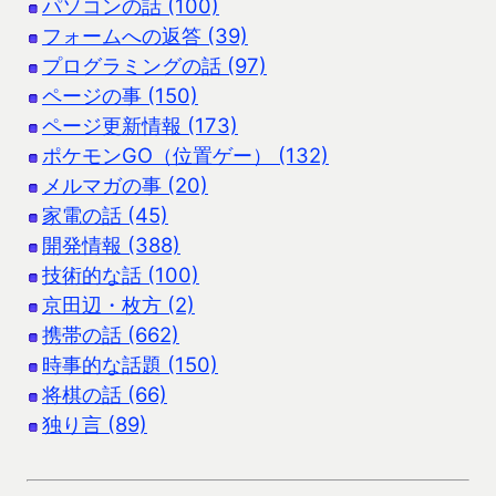
パソコンの話 (100)
フォームへの返答 (39)
プログラミングの話 (97)
ページの事 (150)
ページ更新情報 (173)
ポケモンGO（位置ゲー） (132)
メルマガの事 (20)
家電の話 (45)
開発情報 (388)
技術的な話 (100)
京田辺・枚方 (2)
携帯の話 (662)
時事的な話題 (150)
将棋の話 (66)
独り言 (89)