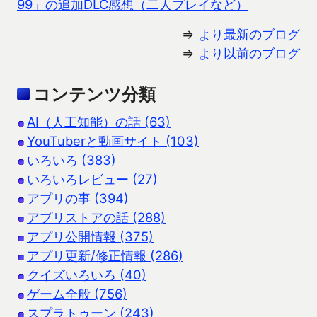
99」の追加DLC感想（二人プレイなど）
⇒
より最新のブログ
⇒
より以前のブログ
コンテンツ分類
AI（人工知能）の話 (63)
YouTuberと動画サイト (103)
いろいろ (383)
いろいろレビュー (27)
アプリの事 (394)
アプリストアの話 (288)
アプリ公開情報 (375)
アプリ更新/修正情報 (286)
クイズいろいろ (40)
ゲーム全般 (756)
スプラトゥーン (243)