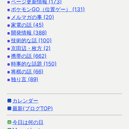
ページ更新情報 (173)
ポケモンGO（位置ゲー） (131)
メルマガの事 (20)
家電の話 (45)
開発情報 (388)
技術的な話 (100)
京田辺・枚方 (2)
携帯の話 (662)
時事的な話題 (150)
将棋の話 (66)
独り言 (89)
カレンダー
最新(ブログTOP)
今日は何の日