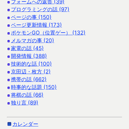
フォームへの返答 (39)
プログラミングの話 (97)
ページの事 (150)
ページ更新情報 (173)
ポケモンGO（位置ゲー） (132)
メルマガの事 (20)
家電の話 (45)
開発情報 (388)
技術的な話 (100)
京田辺・枚方 (2)
携帯の話 (662)
時事的な話題 (150)
将棋の話 (66)
独り言 (89)
カレンダー