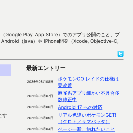
 Play, App Store）でのアプリ公開のこと、プ
）や iPhone開発（Xcode, Objective-C,
最新エントリー
ポケモンGO レイドの仕様は
2026年08月08日
要改善
麻雀系アプリ細かい不具合多
2026年08月07日
数修正中
Android 17 への対応
2026年08月06日
リアル色違いポケモンGET!
です
2026年08月05日
（クロトノサマバッタ）
ページ一新、触れたいこと
2026年08月04日