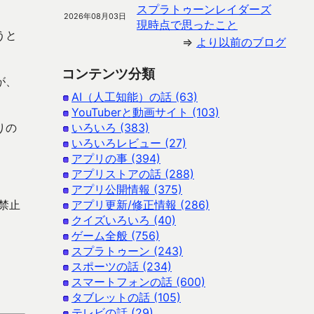
スプラトゥーンレイダーズ
2026年08月03日
現時点で思ったこと
うと
⇒
より以前のブログ
コンテンツ分類
が、
AI（人工知能）の話 (63)
YouTuberと動画サイト (103)
りの
いろいろ (383)
いろいろレビュー (27)
アプリの事 (394)
アプリストアの話 (288)
アプリ公開情報 (375)
禁止
アプリ更新/修正情報 (286)
クイズいろいろ (40)
ゲーム全般 (756)
スプラトゥーン (243)
スポーツの話 (234)
スマートフォンの話 (600)
タブレットの話 (105)
テレビの話 (29)