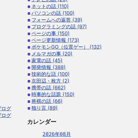
ネットの話 (110)
パソコンの話 (100)
フォームへの返答 (39)
プログラミングの話 (97)
ページの事 (150)
ページ更新情報 (173)
ポケモンGO（位置ゲー） (132)
メルマガの事 (20)
家電の話 (45)
開発情報 (388)
技術的な話 (100)
京田辺・枚方 (2)
携帯の話 (662)
時事的な話題 (150)
将棋の話 (66)
独り言 (89)
ブログ
ブログ
カレンダー
2026年08月