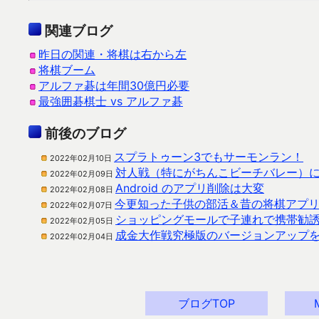
関連ブログ
昨日の関連・将棋は右から左
将棋ブーム
アルファ碁は年間30億円必要
最強囲碁棋士 vs アルファ碁
前後のブログ
スプラトゥーン3でもサーモンラン！
2022年02月10日
対人戦（特にがちんこビーチバレー）
2022年02月09日
Android のアプリ削除は大変
2022年02月08日
今更知った子供の部活＆昔の将棋アプ
2022年02月07日
ショッピングモールで子連れで携帯勧
2022年02月05日
成金大作戦究極版のバージョンアップ
2022年02月04日
ブログTOP