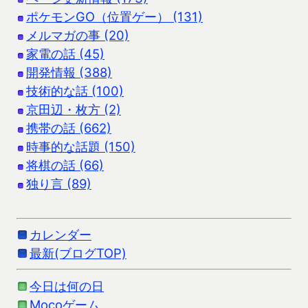
ポケモンGO（位置ゲー） (131)
メルマガの事 (20)
家電の話 (45)
開発情報 (388)
技術的な話 (100)
京田辺・枚方 (2)
携帯の話 (662)
時事的な話題 (150)
将棋の話 (66)
独り言 (89)
カレンダー
最新(ブログTOP)
今日は何の日
Mocoゲーム