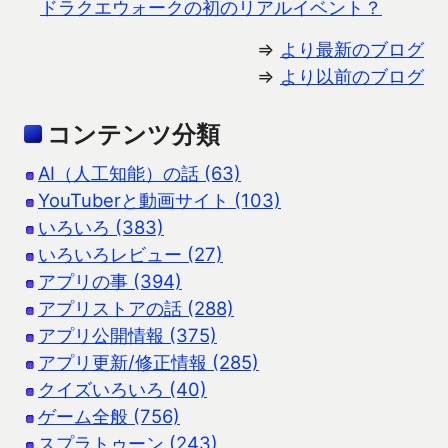
ドラクエウォークの初のリアルイベント？
⇒
より最新のブログ
⇒
より以前のブログ
コンテンツ分類
AI（人工知能）の話 (63)
YouTuberと動画サイト (103)
いろいろ (383)
いろいろレビュー (27)
アプリの事 (394)
アプリストアの話 (288)
アプリ公開情報 (375)
アプリ更新/修正情報 (285)
クイズいろいろ (40)
ゲーム全般 (756)
スプラトゥーン (243)