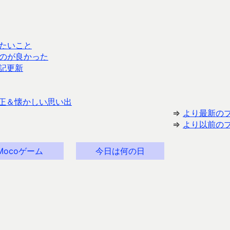
たいこと
のが良かった
記更新
正＆懐かしい思い出
⇒
より最新の
⇒
より以前の
Mocoゲーム
今日は何の日