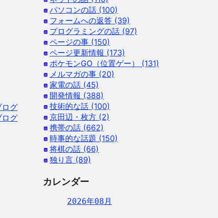
パソコンの話 (100)
フォームへの返答 (39)
プログラミングの話 (97)
ページの事 (150)
ページ更新情報 (173)
ポケモンGO（位置ゲー） (131)
メルマガの事 (20)
家電の話 (45)
開発情報 (388)
技術的な話 (100)
ブログ
京田辺・枚方 (2)
ブログ
携帯の話 (662)
時事的な話題 (150)
将棋の話 (66)
独り言 (89)
カレンダー
2026年08月