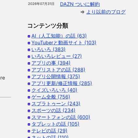
DAZN ついに解約
2026年07月31日
⇒
より以前のブログ
コンテンツ分類
AI（人工知能）の話 (63)
YouTuberと動画サイト (103)
いろいろ (383)
いろいろレビュー (27)
アプリの事 (394)
アプリストアの話 (288)
アプリ公開情報 (375)
re
アプリ更新/修正情報 (285)
クイズいろいろ (40)
ゲーム全般 (756)
スプラトゥーン (243)
スポーツの話 (234)
スマートフォンの話 (600)
タブレットの話 (105)
テレビの話 (29)
ネットの話 (110)