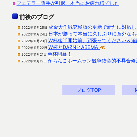
フェデラー選手が引退、本当にお疲れ様でした
前後のブログ
成金大作戦究極版の更新で新たに対応し
2022年11月25日
日本が勝って本当に久しぶりに意外なも
2022年11月24日
W杯後半開始前、頑張ってください＆追
2022年11月23日
W杯とDAZNとABEMA
≪
2022年11月22日
W杯開幕！
2022年11月21日
がちんこホームラン競争致命的不具合修
2022年11月19日
ブログTOP