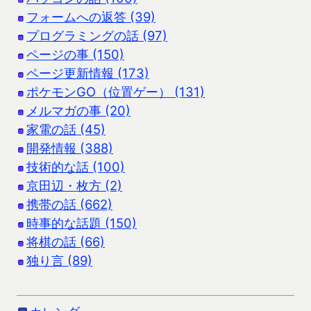
フォームへの返答 (39)
プログラミングの話 (97)
ページの事 (150)
ページ更新情報 (173)
ポケモンGO（位置ゲー） (131)
メルマガの事 (20)
家電の話 (45)
開発情報 (388)
技術的な話 (100)
京田辺・枚方 (2)
携帯の話 (662)
時事的な話題 (150)
将棋の話 (66)
独り言 (89)