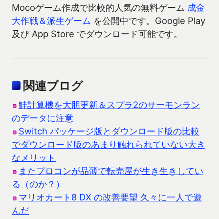
Mocoゲーム作成で比較的人気の無料ゲーム
成金
大作戦＆派生ゲーム
を公開中です。Google Play
及び App Store でダウンロード可能です。
関連ブログ
鮭計算機を大胆更新＆スプラ2のサーモンラン
のデータに注意
Switch パッケージ版とダウンロード版の比較
でダウンロード版のあまり触れられていない大き
なメリット
またプロコンが品薄で転売屋が生き生きしてい
る（のか？）
マリオカート8 DX の改善要望 久々に一人で遊
んだ