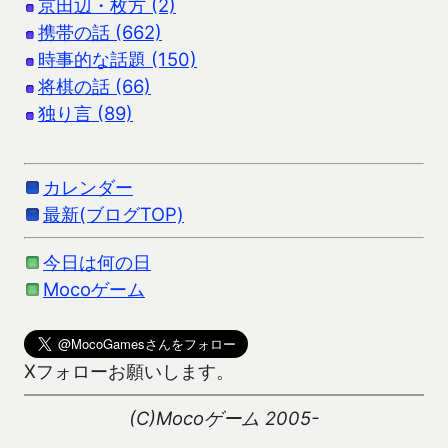
京田辺・枚方 (2)
携帯の話 (662)
時事的な話題 (150)
将棋の話 (66)
独り言 (89)
カレンダー
最新(ブログTOP)
今日は何の日
Mocoゲーム
Xフォローお願いします。
(C)Mocoゲーム 2005-