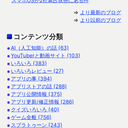
スマホOSが2社寡占状態にある件
⇒
より最新のブログ
⇒
より以前のブログ
コンテンツ分類
AI（人工知能）の話 (63)
YouTuberと動画サイト (103)
いろいろ (383)
いろいろレビュー (27)
アプリの事 (394)
アプリストアの話 (288)
アプリ公開情報 (375)
アプリ更新/修正情報 (286)
クイズいろいろ (40)
ゲーム全般 (756)
スプラトゥーン (243)