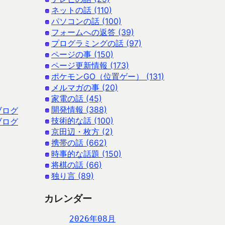
ネットの話 (110)
パソコンの話 (100)
フォームへの返答 (39)
プログラミングの話 (97)
ページの事 (150)
ページ更新情報 (173)
ポケモンGO（位置ゲー） (131)
メルマガの事 (20)
家電の話 (45)
開発情報 (388)
ブログ
技術的な話 (100)
ブログ
京田辺・枚方 (2)
携帯の話 (662)
時事的な話題 (150)
将棋の話 (66)
独り言 (89)
カレンダー
2026年08月