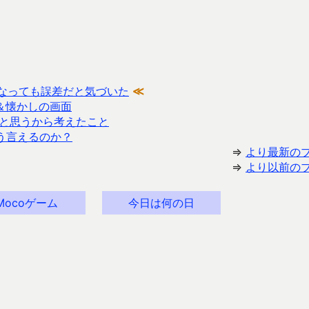
で速くなっても誤差だと気づいた
≪
間＆懐かしの画面
と思うから考えたこと
にそう言えるのか？
⇒
より最新の
⇒
より以前の
Mocoゲーム
今日は何の日