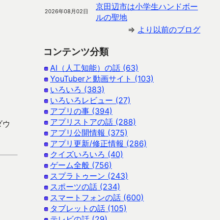
。
京田辺市は小学生ハンドボー
2026年08月02日
ルの聖地
⇒
より以前のブログ
コンテンツ分類
AI（人工知能）の話 (63)
YouTuberと動画サイト (103)
いろいろ (383)
いろいろレビュー (27)
アプリの事 (394)
アプリストアの話 (288)
ダウ
アプリ公開情報 (375)
アプリ更新/修正情報 (286)
クイズいろいろ (40)
ゲーム全般 (756)
スプラトゥーン (243)
スポーツの話 (234)
スマートフォンの話 (600)
タブレットの話 (105)
テレビの話 (29)