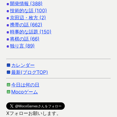
開発情報 (388)
技術的な話 (100)
京田辺・枚方 (2)
携帯の話 (662)
時事的な話題 (150)
将棋の話 (66)
独り言 (89)
カレンダー
最新(ブログTOP)
今日は何の日
Mocoゲーム
Xフォローお願いします。