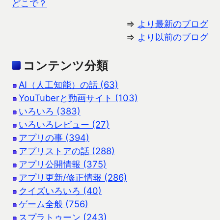
どこで？
⇒
より最新のブログ
⇒
より以前のブログ
コンテンツ分類
AI（人工知能）の話 (63)
YouTuberと動画サイト (103)
いろいろ (383)
いろいろレビュー (27)
アプリの事 (394)
アプリストアの話 (288)
アプリ公開情報 (375)
アプリ更新/修正情報 (286)
クイズいろいろ (40)
ゲーム全般 (756)
スプラトゥーン (243)