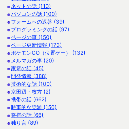
ネットの話 (110)
パソコンの話 (100)
フォームへの返答 (39)
プログラミングの話 (97)
ページの事 (150)
ページ更新情報 (173)
ポケモンGO（位置ゲー） (132)
メルマガの事 (20)
家電の話 (45)
開発情報 (388)
技術的な話 (100)
京田辺・枚方 (2)
携帯の話 (662)
時事的な話題 (150)
将棋の話 (66)
独り言 (89)