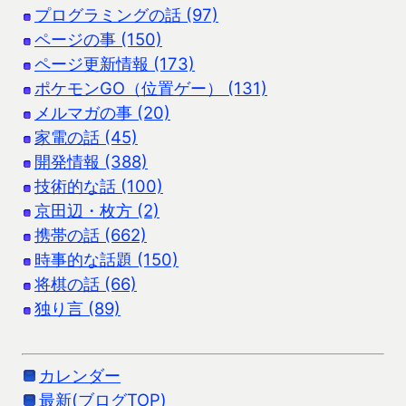
プログラミングの話 (97)
ページの事 (150)
ページ更新情報 (173)
ポケモンGO（位置ゲー） (131)
メルマガの事 (20)
家電の話 (45)
開発情報 (388)
技術的な話 (100)
京田辺・枚方 (2)
携帯の話 (662)
時事的な話題 (150)
将棋の話 (66)
独り言 (89)
カレンダー
最新(ブログTOP)