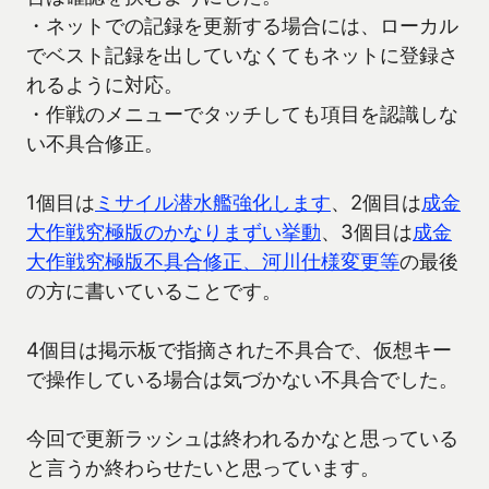
・ネットでの記録を更新する場合には、ローカル
でベスト記録を出していなくてもネットに登録さ
れるように対応。
・作戦のメニューでタッチしても項目を認識しな
い不具合修正。
1個目は
ミサイル潜水艦強化します
、2個目は
成金
大作戦究極版のかなりまずい挙動
、3個目は
成金
大作戦究極版不具合修正、河川仕様変更等
の最後
の方に書いていることです。
4個目は掲示板で指摘された不具合で、仮想キー
で操作している場合は気づかない不具合でした。
今回で更新ラッシュは終われるかなと思っている
と言うか終わらせたいと思っています。