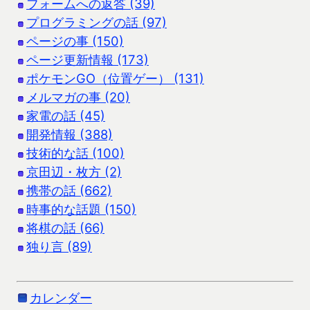
フォームへの返答 (39)
プログラミングの話 (97)
ページの事 (150)
ページ更新情報 (173)
ポケモンGO（位置ゲー） (131)
メルマガの事 (20)
家電の話 (45)
開発情報 (388)
技術的な話 (100)
京田辺・枚方 (2)
携帯の話 (662)
時事的な話題 (150)
将棋の話 (66)
独り言 (89)
カレンダー