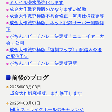
ミサイル潜水艦強化します
成金大作戦究極版のかなりまずい挙動
成金大作戦究極版不具合修正、河川仕様変更等
成金大作戦究極版、ネット記録サーバー側微修
正
がちんこビーチバレー決定版「ニューイヤー大
会」公開
成金大作戦究極版「復刻マップ1」配信＆今後
の配信予定
がちんこビーチバレー決定版更新
前後のブログ
2025年03月03日
成金大作戦究極版、また修正します
2025年03月01日
MLB ストライクボールのチャレンジ