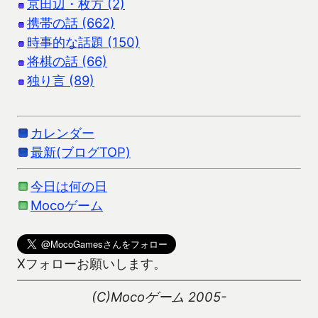
京田辺・枚方 (2)
携帯の話 (662)
時事的な話題 (150)
将棋の話 (66)
独り言 (89)
カレンダー
最新(ブログTOP)
今日は何の日
Mocoゲーム
Xフォローお願いします。
(C)Mocoゲーム 2005-