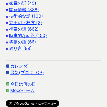
家電の話 (45)
開発情報 (388)
技術的な話 (100)
京田辺・枚方 (2)
携帯の話 (662)
時事的な話題 (150)
将棋の話 (66)
独り言 (89)
カレンダー
最新(ブログTOP)
今日は何の日
Mocoゲーム