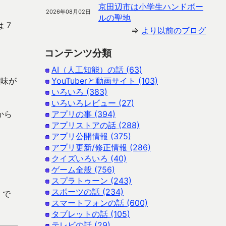
京田辺市は小学生ハンドボー
2026年08月02日
ルの聖地
 7
⇒
より以前のブログ
コンテンツ分類
AI（人工知能）の話 (63)
意味が
YouTuberと動画サイト (103)
いろいろ (383)
いろいろレビュー (27)
から
アプリの事 (394)
アプリストアの話 (288)
アプリ公開情報 (375)
アプリ更新/修正情報 (286)
クイズいろいろ (40)
ゲーム全般 (756)
スプラトゥーン (243)
スポーツの話 (234)
 で
スマートフォンの話 (600)
タブレットの話 (105)
テレビの話 (29)