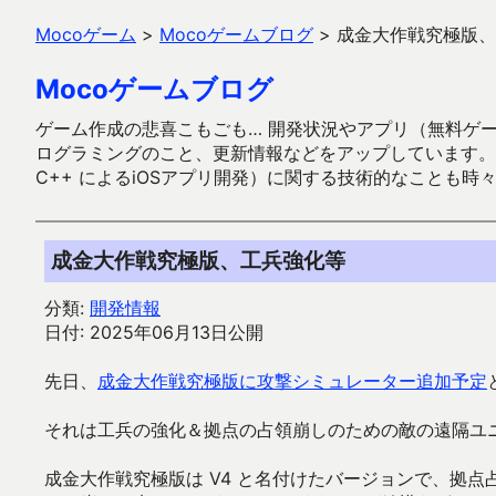
Mocoゲーム
>
Mocoゲームブログ
>
成金大作戦究極版、
Mocoゲームブログ
ゲーム作成の悲喜こもごも… 開発状況やアプリ（無料ゲーム多
ログラミングのこと、更新情報などをアップしています。ガラケー時代
C++ によるiOSアプリ開発）に関する技術的なことも時
成金大作戦究極版、工兵強化等
分類:
開発情報
日付: 2025年06月13日公開
先日、
成金大作戦究極版に攻撃シミュレーター追加予定
それは工兵の強化＆拠点の占領崩しのための敵の遠隔ユ
成金大作戦究極版は V4 と名付けたバージョンで、拠