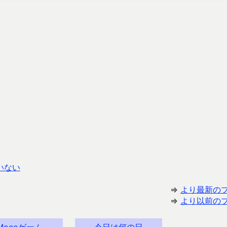
いない
⇒
より最新の
⇒
より以前の