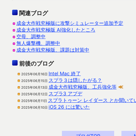
関連ブログ
成金大作戦究極版に攻撃シミュレーター追加予定
成金大作戦究極版 AI強化したところ
空母、調整中
無人爆撃機、調整中
成金大作戦究極版、課題は対策中
前後のブログ
Intel Mac 終了
2025年06月16日
スプラ３は隠したがる？
2025年06月15日
成金大作戦究極版、工兵強化等
≪
2025年06月13日
スプラ3 アプデ
2025年06月12日
スプラトゥーン レイダース とか聞いて
2025年06月11日
iOS 26 には驚いた
2025年06月10日