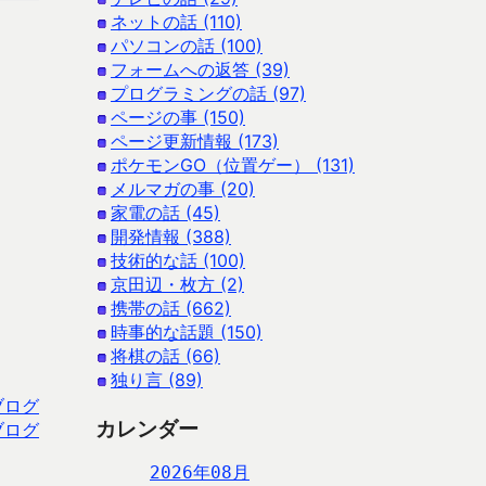
ネットの話 (110)
パソコンの話 (100)
フォームへの返答 (39)
プログラミングの話 (97)
ページの事 (150)
ページ更新情報 (173)
ポケモンGO（位置ゲー） (131)
メルマガの事 (20)
家電の話 (45)
開発情報 (388)
技術的な話 (100)
京田辺・枚方 (2)
携帯の話 (662)
時事的な話題 (150)
将棋の話 (66)
独り言 (89)
ブログ
カレンダー
ブログ
2026年08月