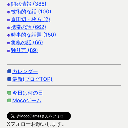
開発情報 (388)
技術的な話 (100)
京田辺・枚方 (2)
携帯の話 (662)
時事的な話題 (150)
将棋の話 (66)
独り言 (89)
カレンダー
最新(ブログTOP)
今日は何の日
Mocoゲーム
Xフォローお願いします。