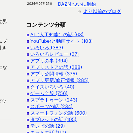
DAZN ついに解約
2026年07月31日
⇒
より以前のブログ
世界
コンテンツ分類
AI（人工知能）の話 (63)
ムプ
YouTuberと動画サイト (103)
引き
いろいろ (383)
いろいろレビュー (27)
アプリの事 (394)
にな
アプリストアの話 (288)
アプリ公開情報 (375)
アプリ更新/修正情報 (285)
クイズいろいろ (40)
ゲーム全般 (756)
スプラトゥーン (243)
ダウ
スポーツの話 (234)
スマートフォンの話 (600)
タブレットの話 (105)
テレビの話 (29)
ネットの話 (110)