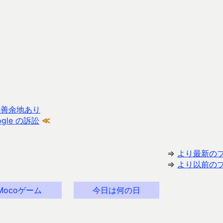
ど改善余地あり
gle の訴訟
≪
⇒
より最新の
⇒
より以前の
Mocoゲーム
今日は何の日