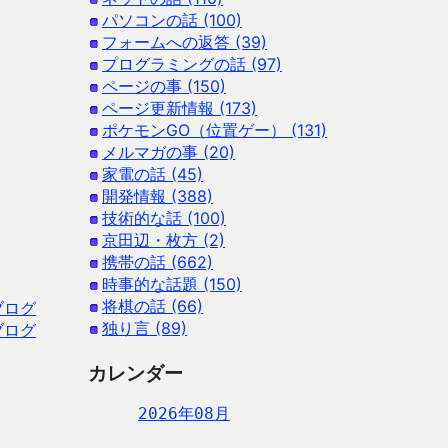
パソコンの話 (100)
フォームへの返答 (39)
プログラミングの話 (97)
ページの事 (150)
ページ更新情報 (173)
ポケモンGO（位置ゲー） (131)
メルマガの事 (20)
家電の話 (45)
開発情報 (388)
技術的な話 (100)
京田辺・枚方 (2)
携帯の話 (662)
時事的な話題 (150)
将棋の話 (66)
ブログ
独り言 (89)
ブログ
カレンダー
2026年08月