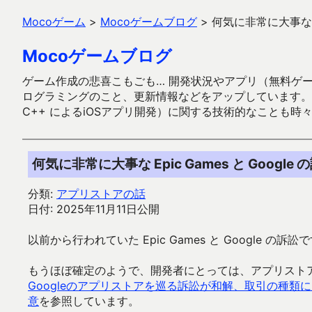
Mocoゲーム
>
Mocoゲームブログ
>
何気に非常に大事な Ep
Mocoゲームブログ
ゲーム作成の悲喜こもごも… 開発状況やアプリ（無料ゲーム多
ログラミングのこと、更新情報などをアップしています。ガラケー時代
C++ によるiOSアプリ開発）に関する技術的なことも時
何気に非常に大事な Epic Games と Google 
分類:
アプリストアの話
日付: 2025年11月11日公開
以前から行われていた Epic Games と Google 
もうほぼ確定のようで、開発者にとっては、アプリスト
Googleのアプリストアを巡る訴訟が和解、取引の種類に
意
を参照しています。