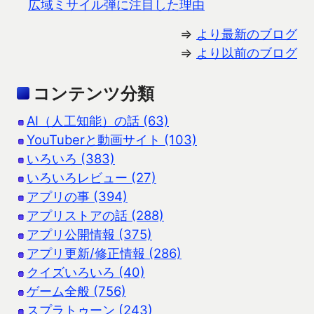
広域ミサイル弾に注目した理由
⇒
より最新のブログ
⇒
より以前のブログ
コンテンツ分類
AI（人工知能）の話 (63)
YouTuberと動画サイト (103)
いろいろ (383)
いろいろレビュー (27)
アプリの事 (394)
アプリストアの話 (288)
アプリ公開情報 (375)
アプリ更新/修正情報 (286)
クイズいろいろ (40)
ゲーム全般 (756)
スプラトゥーン (243)