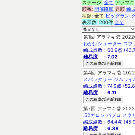
ステージ:
全て
アラマキ
順番:
開催降順
昇順
編
種類:
全て
ビッグラン
表示数:
200件
全て
第1回 アラマキ砦 2022
わかばシューター
スプ
編成点数：60.9点 (43.7
難易度 ：7.02
第4回 アラマキ砦 2022
スパッタリー
ジムワイ
編成点数：74.9点 (52.8
難易度 ：6.11
第7回 アラマキ砦 2022
.52ガロン
パブロ
スク
編成点数：64.4点 (45.9
難易度 ：6.88