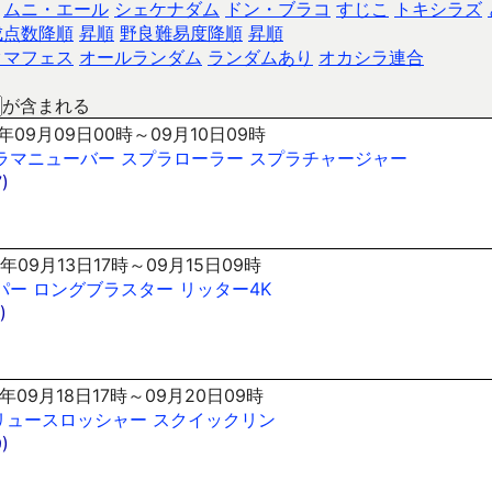
ムニ・エール
シェケナダム
ドン・ブラコ
すじこ
トキシラズ
成点数降順
昇順
野良難易度降順
昇順
クマフェス
オールランダム
ランダムあり
オカシラ連合
が含まれる
年09月09日00時～09月10日09時
ラマニューバー
スプラローラー
スプラチャージャー
)
年09月13日17時～09月15日09時
パー
ロングブラスター
リッター4K
)
年09月18日17時～09月20日09時
リュースロッシャー
スクイックリン
)