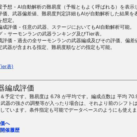
予想 - AI自動解析の難易度（予報ともよく呼ばれる）を表
評価、武器偏差値、難易度判定詳細もAIが自動解析した結果を
を想定。
成評価 - 任意の武器、ステージにおいてもAI自動解析可能。
 - サーモンランの武器ランキング及びTier表。
成評価 - 過去の全サーモンランの武器編成及びその評価、偏差
定武器が含まれる指定、難易度順などの指定も可能。
er表)
器編成評価
予定です。難易度は 6.78 が平均です。編成点数は 平均 70.
です。武器の強さの調整等が入ったり場合は、それより前のシフト
しています。条件指定も可能でデータベースのようにも使えま
価へ
開催履歴