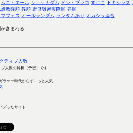
ムニ・エール
シェケナダム
ドン・ブラコ
すじこ
トキシラズ
成点数降順
昇順
野良難易度降順
昇順
クマフェス
オールランダム
ランダムあり
オカシラ連合
が含まれる
クティブ人数
ィブ人数の解析（予想）です
ガラケー時代からず～っと人気
ろ
バズったサイト