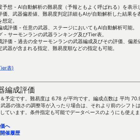
予想 - AI自動解析の難易度（予報ともよく呼ばれる）を表
評価、武器偏差値、難易度判定詳細もAIが自動解析した結果を
を想定。
成評価 - 任意の武器、ステージにおいてもAI自動解析可能。
 - サーモンランの武器ランキング及びTier表。
成評価 - 過去の全サーモンランの武器編成及びその評価、偏差
定武器が含まれる指定、難易度順などの指定も可能。
er表)
器編成評価
予定です。難易度は 6.78 が平均です。編成点数は 平均 70.
です。武器の強さの調整等が入ったり場合は、それより前のシフト
しています。条件指定も可能でデータベースのようにも使えま
価へ
開催履歴