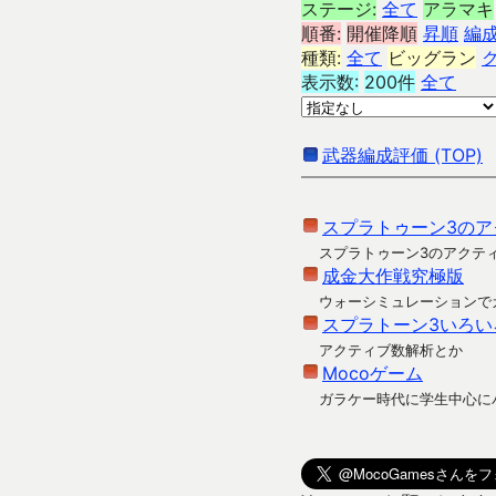
ステージ:
全て
アラマキ
順番:
開催降順
昇順
編
種類:
全て
ビッグラン
表示数:
200件
全て
武器編成評価 (TOP)
スプラトゥーン3のア
スプラトゥーン3のアクテ
成金大作戦究極版
ウォーシミュレーションで
スプラトーン3いろい
アクティブ数解析とか
Mocoゲーム
ガラケー時代に学生中心に