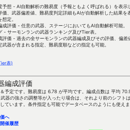
予想 - AI自動解析の難易度（予報ともよく呼ばれる）を表
評価、武器偏差値、難易度判定詳細もAIが自動解析した結果を
を想定。
成評価 - 任意の武器、ステージにおいてもAI自動解析可能。
 - サーモンランの武器ランキング及びTier表。
成評価 - 過去の全サーモンランの武器編成及びその評価、偏差
定武器が含まれる指定、難易度順などの指定も可能。
er表)
器編成評価
予定です。難易度は 6.78 が平均です。編成点数は 平均 70.
です。武器の強さの調整等が入ったり場合は、それより前のシフト
しています。条件指定も可能でデータベースのようにも使えま
価へ
開催履歴