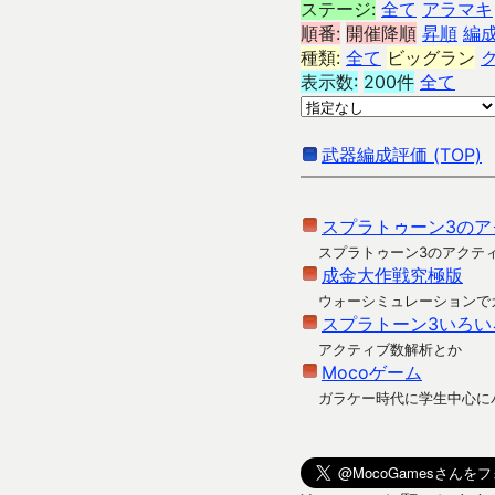
ステージ:
全て
アラマキ
順番:
開催降順
昇順
編
種類:
全て
ビッグラン
表示数:
200件
全て
武器編成評価 (TOP)
スプラトゥーン3のア
スプラトゥーン3のアクテ
成金大作戦究極版
ウォーシミュレーションで
スプラトーン3いろい
アクティブ数解析とか
Mocoゲーム
ガラケー時代に学生中心に