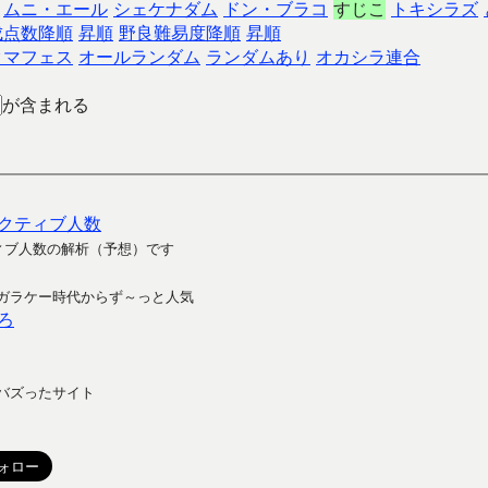
ムニ・エール
シェケナダム
ドン・ブラコ
すじこ
トキシラズ
成点数降順
昇順
野良難易度降順
昇順
クマフェス
オールランダム
ランダムあり
オカシラ連合
が含まれる
クティブ人数
ィブ人数の解析（予想）です
ガラケー時代からず～っと人気
ろ
バズったサイト