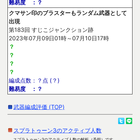
難易度 ：？
クマサン印のブラスターもランダム武器として
出現
第183回 すじこジャンクション跡
2023年07月09日01時～07月10日17時
？
？
？
？
編成点数：？点 (？)
難易度 ：？
武器編成評価 (TOP)
スプラトゥーン3のアクティブ人数
スプラトゥーン3のアクティブ人数の解析（予想）です