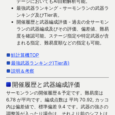
テージにおいてもAI自動解析可能。
最強武器ランキング - サーモンランの武器ラ
ンキング及びTier表。
開催履歴と武器編成評価 - 過去の全サーモン
ランの武器編成及びその評価、偏差値、難易
度を確認可能。ステージ指定や特定武器が含
まれる指定、難易度順などの指定も可能。
鮭計算機TOP
最強武器ランキング(Tier表)
説明＆考察
開催履歴と武器編成評価
サーモンランの開催履歴＆予定です。難易度は
6.78 が平均です。編成点数は 平均 70.92, カッコ
内は偏差値で、標準偏差 9.4 です。武器の強さの
調整等が入ったり場合は、それより前のシフトは