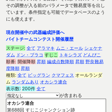
その調整が入る前のパラメータで難易度等を出し
ています。条件指定も可能でデータベースのよう
にも使えます。
現在開催中の武器編成評価へ
バイトチームコンテスト開催履歴
ステージ:
全て
アラマキ
ムニ・エール
シェケナ
ダム
ドン・ブラコ
すじこ
トキシラズ
どんぴこ
順番:
開催降順
昇順
編成点数降順
昇順
野良難易
度降順
昇順
種類:
全て
ビッグラン
クマフェス
オールランダ
ム
ランダムあり
オカシラ連合
表示数:
200件
全て
が含まれる
オカシラ連合
第688回 すじこジャンクション跡