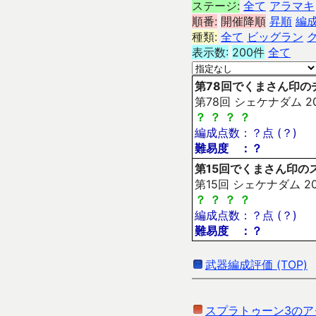
ステージ:
全て
アラマキ
順番:
開催降順
昇順
編
種類:
全て
ビッグラン
表示数:
200件
全て
第78回でくまさん印の
第78回 シェケナダム 20
？
？
？
？
編成点数：？点 (？)
難易度 ：？
第15回でくまさん印の
第15回 シェケナダム 20
？
？
？
？
編成点数：？点 (？)
難易度 ：？
武器編成評価 (TOP)
スプラトゥーン3のア