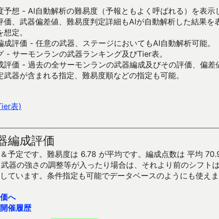
予想 - AI自動解析の難易度（予報ともよく呼ばれる）を表
評価、武器偏差値、難易度判定詳細もAIが自動解析した結果を
を想定。
成評価 - 任意の武器、ステージにおいてもAI自動解析可能。
 - サーモンランの武器ランキング及びTier表。
成評価 - 過去の全サーモンランの武器編成及びその評価、偏差
定武器が含まれる指定、難易度順などの指定も可能。
er表)
器編成評価
予定です。難易度は 6.78 が平均です。編成点数は 平均 70.
です。武器の強さの調整等が入ったり場合は、それより前のシフト
しています。条件指定も可能でデータベースのようにも使えま
価へ
開催履歴