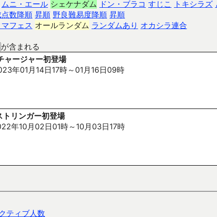
ムニ・エール
シェケナダム
ドン・ブラコ
すじこ
トキシラズ
成点数降順
昇順
野良難易度降順
昇順
クマフェス
オールランダム
ランダムあり
オカシラ連合
が含まれる
チャージャー初登場
23年01月14日17時～01月16日09時
ストリンガー初登場
22年10月02日01時～10月03日17時
クティブ人数